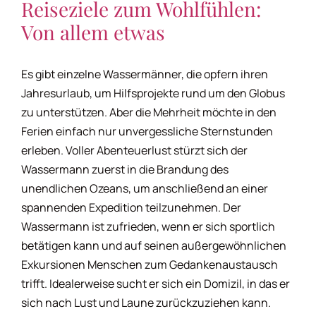
Reiseziele zum Wohlfühlen:
Kollegenhoroskop
Von allem etwas
Kommunikationshoroskop
Es gibt einzelne Wassermänner, die opfern ihren
Jahresurlaub, um Hilfsprojekte rund um den Globus
zu unterstützen. Aber die Mehrheit möchte in den
Kosmetikhoroskop
Ferien einfach nur unvergessliche Sternstunden
erleben. Voller Abenteuerlust stürzt sich der
Kulturhoroskop
Wassermann zuerst in die Brandung des
unendlichen Ozeans, um anschließend an einer
Liebeshoroskop
spannenden Expedition teilzunehmen. Der
Wassermann ist zufrieden, wenn er sich sportlich
betätigen kann und auf seinen außergewöhnlichen
Männerhoroskop
Exkursionen Menschen zum Gedankenaustausch
trifft. Idealerweise sucht er sich ein Domizil, in das er
Modehoroskop
sich nach Lust und Laune zurückzuziehen kann.