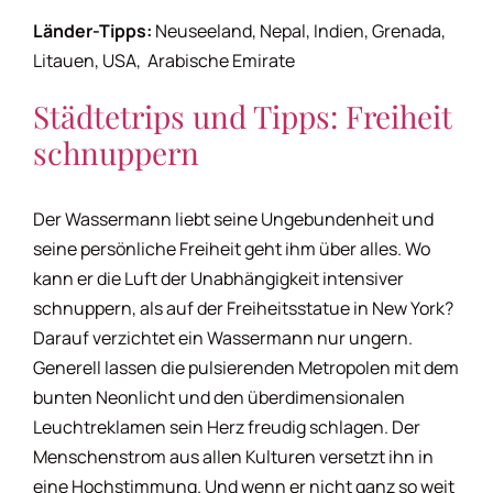
Länder-Tipps:
Neuseeland, Nepal, Indien, Grenada,
Mondhoroskop
Litauen, USA, Arabische Emirate
Städtetrips und Tipps: Freiheit
Musikhoroskop
schnuppern
Naturhoroskop
Der Wassermann liebt seine Ungebundenheit und
seine persönliche Freiheit geht ihm über alles. Wo
Partnerhoroskop
kann er die Luft der Unabhängigkeit intensiver
schnuppern, als auf der Freiheitsstatue in New York?
Singlehoroskop
Darauf verzichtet ein Wassermann nur ungern.
Generell lassen die pulsierenden Metropolen mit dem
bunten Neonlicht und den überdimensionalen
Treuehoroskop
Leuchtreklamen sein Herz freudig schlagen. Der
Menschenstrom aus allen Kulturen versetzt ihn in
Trinkhoroskop
eine Hochstimmung. Und wenn er nicht ganz so weit