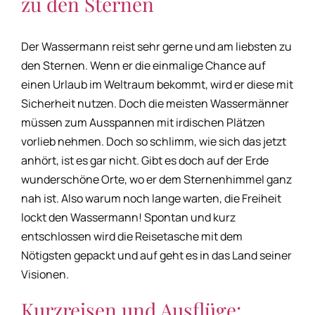
zu den Sternen
Blumenhoroskop
Der Wassermann reist sehr gerne und am liebsten zu
Charakterhoroskop
den Sternen. Wenn er die einmalige Chance auf
einen Urlaub im Weltraum bekommt, wird er diese mit
Diäthoroskop
Sicherheit nutzen. Doch die meisten Wassermänner
müssen zum Ausspannen mit irdischen Plätzen
Erotikhoroskop
vorlieb nehmen. Doch so schlimm, wie sich das jetzt
anhört, ist es gar nicht. Gibt es doch auf der Erde
wunderschöne Orte, wo er dem Sternenhimmel ganz
Esshoroskop
nah ist. Also warum noch lange warten, die Freiheit
lockt den Wassermann! Spontan und kurz
Familienhoroskop
entschlossen wird die Reisetasche mit dem
Nötigsten gepackt und auf geht es in das Land seiner
Visionen.
Finanzhoroskop
Kurzreisen und Ausflüge: