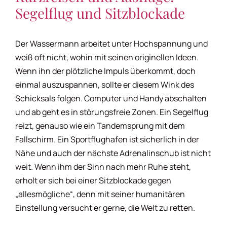
Fitnesshoroskop
Segelflug und Sitzblockade
Frauenhoroskop
Der Wassermann arbeitet unter Hochspannung und
weiß oft nicht, wohin mit seinen originellen Ideen.
Wenn ihn der plötzliche Impuls überkommt, doch
Freizeithoroskop
einmal auszuspannen, sollte er diesem Wink des
Schicksals folgen. Computer und Handy abschalten
Freundschaftshoroskop
und ab geht es in störungsfreie Zonen. Ein Segelflug
reizt, genauso wie ein Tandemsprung mit dem
Fallschirm. Ein Sportflughafen ist sicherlich in der
Geschenkehoroskop
Nähe und auch der nächste Adrenalinschub ist nicht
weit. Wenn ihm der Sinn nach mehr Ruhe steht,
Gesundheitshoroskop
erholt er sich bei einer Sitzblockade gegen
„allesmögliche“, denn mit seiner humanitären
Einstellung versucht er gerne, die Welt zu retten.
Kaffeehoroskop