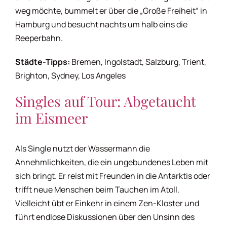
weg möchte, bummelt er über die „Große Freiheit“ in
Hamburg und besucht nachts um halb eins die
Urlaubshoroskop
Reeperbahn.
Wellnesshoroskop
Städte-Tipps:
Bremen, Ingolstadt, Salzburg, Trient,
Brighton, Sydney, Los Angeles
Wochenendhoroskop
Singles auf Tour: Abgetaucht
im Eismeer
Wohnhoroskop
Als Single nutzt der Wassermann die
Annehmlichkeiten, die ein ungebundenes Leben mit
sich bringt. Er reist mit Freunden in die Antarktis oder
trifft neue Menschen beim Tauchen im Atoll.
Vielleicht übt er Einkehr in einem Zen-Kloster und
führt endlose Diskussionen über den Unsinn des