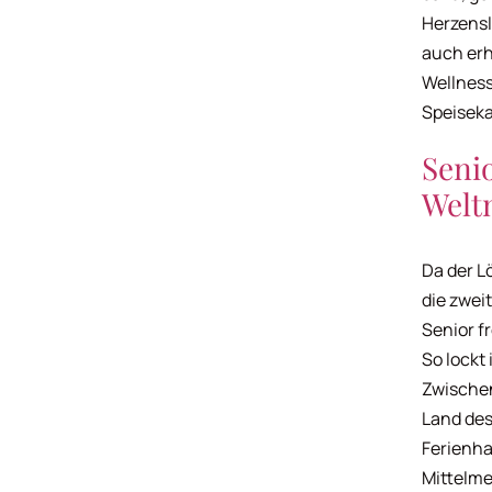
Herzensl
auch erh
Wellness
Speiseka
Seni
Welt
Da der Lö
die zwei
Senior f
So lockt
Zwischen
Land des
Ferienha
Mittelme