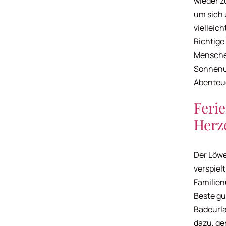
wieder z
um sich 
vielleic
Richtige
Menschen
Sonnenu
Abenteue
Ferie
Herz
Der Löwe
verspiel
Familien
Beste gu
Badeurla
dazu, ge