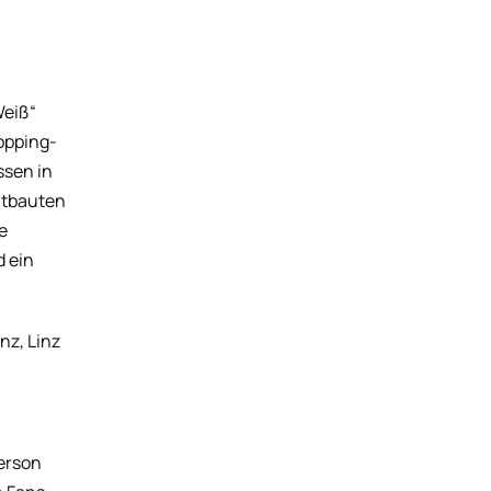
Weiß“
hopping-
ssen in
chtbauten
e
d ein
nz, Linz
person