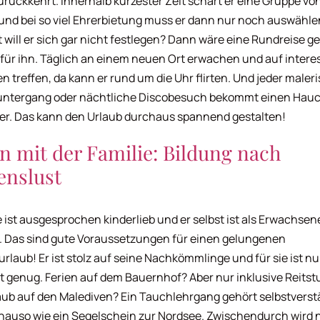
urückkehrt. Innerhalb kürzester Zeit schart er eine Gruppe vo
und bei so viel Ehrerbietung muss er dann nur noch auswähle
ht will er sich gar nicht festlegen? Dann wäre eine Rundreise 
 für ihn. Täglich an einem neuen Ort erwachen und auf intere
 treffen, da kann er rund um die Uhr flirten. Und jeder maler
ntergang oder nächtliche Discobesuch bekommt einen Hauc
r. Das kann den Urlaub durchaus spannend gestalten!
n mit der Familie: Bildung nach
enslust
 ist ausgesprochen kinderlieb und er selbst ist als Erwachse
t. Das sind gute Voraussetzungen für einen gelungenen
urlaub! Er ist stolz auf seine Nachkömmlinge und für sie ist nu
t genug. Ferien auf dem Bauernhof? Aber nur inklusive Reits
ub auf den Malediven? Ein Tauchlehrgang gehört selbstverst
nauso wie ein Segelschein zur Nordsee. Zwischendurch wird 