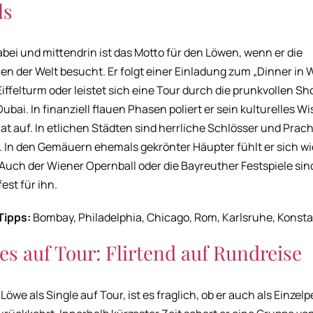
ls
bei und mittendrin ist das Motto für den Löwen, wenn er die
en der Welt besucht. Er folgt einer Einladung zum „Dinner in 
iffelturm oder leistet sich eine Tour durch die prunkvollen S
Dubai. In finanziell flauen Phasen poliert er sein kulturelles Wi
at auf. In etlichen Städten sind herrliche Schlösser und Pra
. In den Gemäuern ehemals gekrönter Häupter fühlt er sich wi
 Auch der Wiener Opernball oder die Bayreuther Festspiele sin
est für ihn.
Tipps:
Bombay, Philadelphia, Chicago, Rom, Karlsruhe, Konsta
es auf Tour: Flirtend auf Rundreise
Löwe als Single auf Tour, ist es fraglich, ob er auch als Einzel