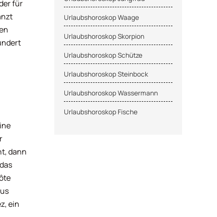
der für
änzt
Urlaubshoroskop Waage
hen
Urlaubshoroskop Skorpion
undert
Urlaubshoroskop Schütze
Urlaubshoroskop Steinbock
Urlaubshoroskop Wassermann
Urlaubshoroskop Fische
ine
r
ht, dann
 das
ôte
aus
z, ein