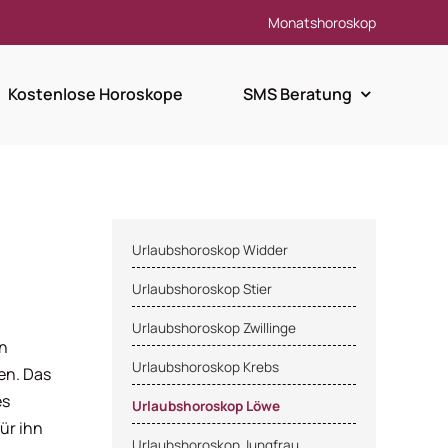
Monatshoroskop
Kostenlose Horoskope
SMS Beratung
Urlaubshoroskop Widder
Urlaubshoroskop Stier
Urlaubshoroskop Zwillinge
in
Urlaubshoroskop Krebs
en. Das
es
Urlaubshoroskop Löwe
ür ihn
Urlaubshoroskop Jungfrau