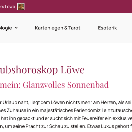
en: Löwe
ologie
Kartenlegen & Tarot
Esoterik
aubshoroskop Löwe
emein: Glanzvolles Sonnenbad
 Urlaub naht, liegt dem Löwen nichts mehr am Herzen, als se
hes Zuhause in ein majestätisches Feriendomizil einzutausch
hat ihn gepackt und er sucht sich mit Feuereifer ein exklusiv
n, um seine Pracht zur Schau zu stellen. Etwas Luxus gehört f