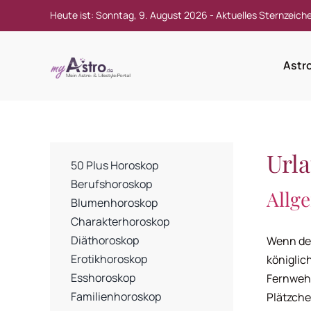
Zum
Heute ist: Sonntag, 9. August 2026 -
Aktuelles Sternzeich
Inhalt
springen
Astr
Url
50 Plus Horoskop
Berufshoroskop
Allg
Blumenhoroskop
Charakterhoroskop
Diäthoroskop
Wenn der
Erotikhoroskop
königlic
Esshoroskop
Fernweh 
Familienhoroskop
Plätzche