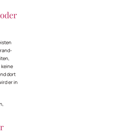
 oder
eisten
Grand-
iten,
 keine
und dort
ird er in
n,
r