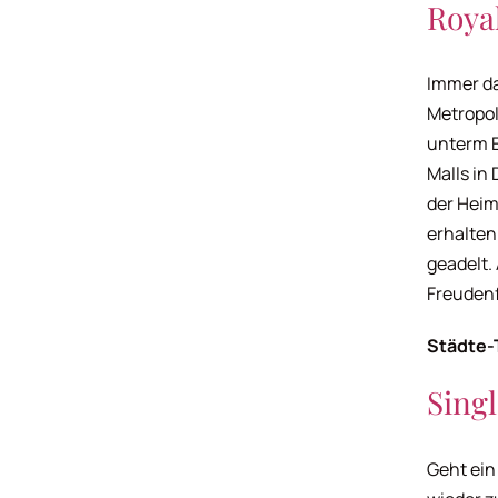
Roya
Immer da
Metropol
unterm E
Malls in 
der Heim
erhalten
geadelt.
Freudenf
Städte-
Singl
Geht ein 