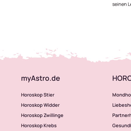
seinen L
myAstro.de
HOR
Horoskop Stier
Mondho
Horoskop Widder
Liebesh
Horoskop Zwillinge
Partner
Horoskop Krebs
Gesund