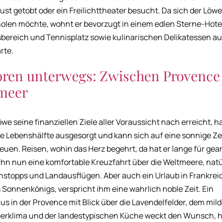
ust getobt oder ein Freilichttheater besucht. Da sich der Löwe
olen möchte, wohnt er bevorzugt in einem edlen Sterne-Hote
bereich und Tennisplatz sowie kulinarischen Delikatessen au
rte.
oren unterwegs: Zwischen Provence
meer
we seine finanziellen Ziele aller Voraussicht nach erreicht, ha
te Lebenshälfte ausgesorgt und kann sich auf eine sonnige Zei
reuen. Reisen, wohin das Herz begehrt, da hat er lange für gear
 ihn nun eine komfortable Kreuzfahrt über die Weltmeere, natü
stopps und Landausflügen. Aber auch ein Urlaub in Frankrei
 Sonnenkönigs, verspricht ihm eine wahrlich noble Zeit. Ein
us in der Provence mit Blick über die Lavendelfelder, dem mil
erklima und der landestypischen Küche weckt den Wunsch, h