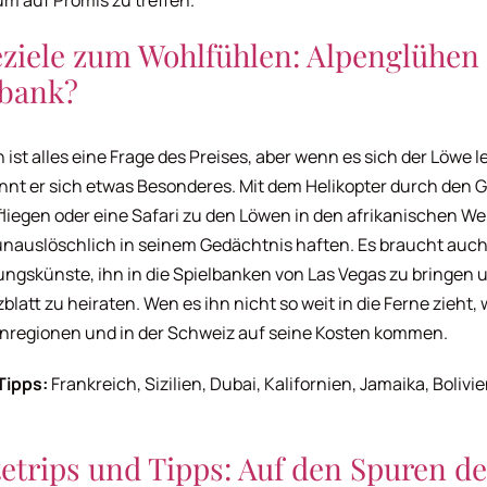
eziele zum Wohlfühlen: Alpenglühen
lbank?
 ist alles eine Frage des Preises, aber wenn es sich der Löwe l
nnt er sich etwas Besonderes. Mit dem Helikopter durch den 
liegen oder eine Safari zu den Löwen in den afrikanischen We
unauslöschlich in seinem Gedächtnis haften. Es braucht auch
ngskünste, ihn in die Spielbanken von Las Vegas zu bringen 
blatt zu heiraten. Wen es ihn nicht so weit in die Ferne zieht, w
nregionen und in der Schweiz auf seine Kosten kommen.
Tipps:
Frankreich, Sizilien, Dubai, Kalifornien, Jamaika, Bolivie
etrips und Tipps: Auf den Spuren de