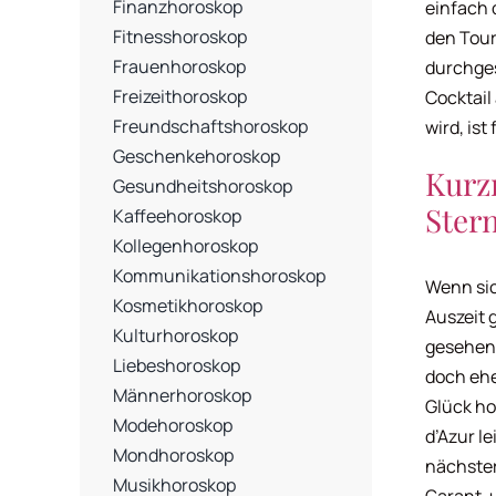
Finanzhoroskop
einfach 
Fitnesshoroskop
den Touri
Frauenhoroskop
durchges
Freizeithoroskop
Cocktail
Freundschaftshoroskop
wird, ist
Geschenkehoroskop
Kurz
Gesundheitshoroskop
Ster
Kaffeehoroskop
Kollegenhoroskop
Kommunikationshoroskop
Wenn sic
Kosmetikhoroskop
Auszeit g
Kulturhoroskop
gesehen 
Liebeshoroskop
doch ehe
Männerhoroskop
Glück ho
Modehoroskop
d’Azur l
Mondhoroskop
nächster
Musikhoroskop
Garant, 