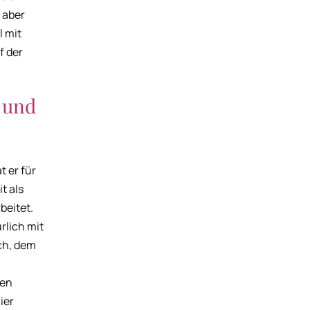
 aber
l mit
f der
 und
t er für
t als
beitet.
rlich mit
ch, dem
den
ier