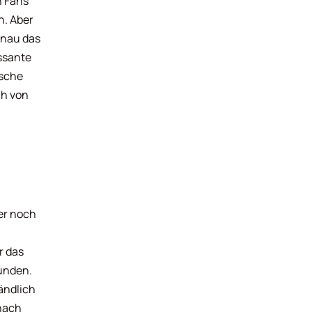
n Fans
n. Aber
genau das
ssante
ische
h von
ner noch
r das
tunden.
ändlich
nach