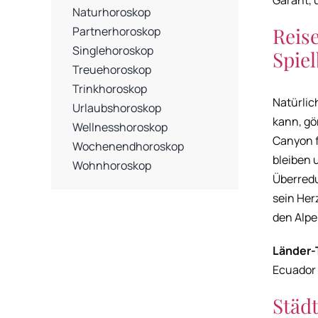
Naturhoroskop
Reis
Partnerhoroskop
Singlehoroskop
Spie
Treuehoroskop
Trinkhoroskop
Natürlich
Urlaubshoroskop
kann, gö
Wellnesshoroskop
Canyon f
Wochenendhoroskop
bleiben 
Wohnhoroskop
Überredu
sein Herz
den Alpe
Länder-
Ecuador
Städt