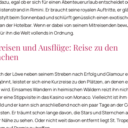
dazu, egal ob er sich für einen Abenteuerurlaub entscheidet o
stenstrand in Rimini. Er braucht seine royalen Auftritte, er gl
tylt beim Sonnenbad und schlürft genüsslich einen exotisc
 an der Hotelbar. Wenn er dabei von seinem Mitreisenden bew
 für ihn die Welt vollends in Ordnung.
reisen und Ausflüge: Reise zu den
nchen
h der Löwe neben seinem Streben nach Erfolg und Glamour e
önnt, leistet er sich eine Kurzreise zu den Plätzen, an denen e
wird. Einsames Wandern in heimischen Wäldern reizt ihn nic
r eine Stippvisite in das Kasino von Monaco. Vielleicht ist ihm
ld und er kann sich anschließend noch ein paar Tage an der C
eisten. Er träumt schon lange davon, die Stars und Sternchen 
 Nähe zu sehen. Oder nicht weit davon entfernt liegt St. Trope
um auf Promis zu treffen.