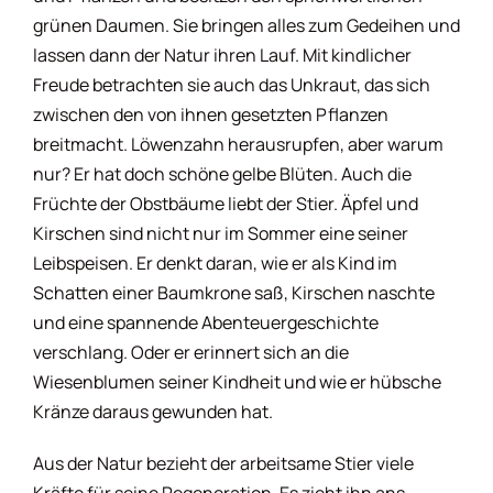
Fitnesshoroskop
grünen Daumen. Sie bringen alles zum Gedeihen und
lassen dann der Natur ihren Lauf. Mit kindlicher
Freude betrachten sie auch das Unkraut, das sich
Frauenhoroskop
zwischen den von ihnen gesetzten Pflanzen
breitmacht. Löwenzahn herausrupfen, aber warum
Freizeithoroskop
nur? Er hat doch schöne gelbe Blüten. Auch die
Früchte der Obstbäume liebt der Stier. Äpfel und
Kirschen sind nicht nur im Sommer eine seiner
Freundschaftshoroskop
Leibspeisen. Er denkt daran, wie er als Kind im
Schatten einer Baumkrone saß, Kirschen naschte
Geschenkehoroskop
und eine spannende Abenteuergeschichte
verschlang. Oder er erinnert sich an die
Gesundheitshoroskop
Wiesenblumen seiner Kindheit und wie er hübsche
Kränze daraus gewunden hat.
Kaffeehoroskop
Aus der Natur bezieht der arbeitsame Stier viele
Kräfte für seine Regeneration. Es zieht ihn ans