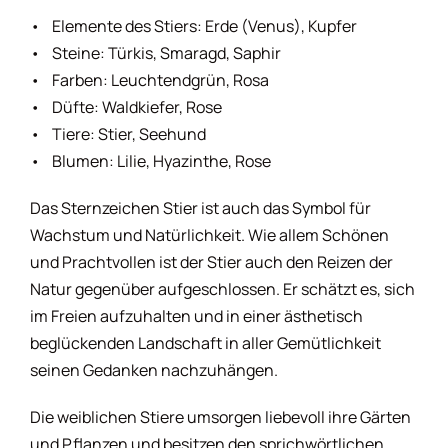
Blumenhoroskop
• Elemente des Stiers: Erde (Venus), Kupfer
• Steine: Türkis, Smaragd, Saphir
Charakterhoroskop
• Farben: Leuchtendgrün, Rosa
• Düfte: Waldkiefer, Rose
Diäthoroskop
• Tiere: Stier, Seehund
• Blumen: Lilie, Hyazinthe, Rose
Erotikhoroskop
Das Sternzeichen Stier ist auch das Symbol für
Wachstum und Natürlichkeit. Wie allem Schönen
und Prachtvollen ist der Stier auch den Reizen der
Esshoroskop
Natur gegenüber aufgeschlossen. Er schätzt es, sich
im Freien aufzuhalten und in einer ästhetisch
Familienhoroskop
beglückenden Landschaft in aller Gemütlichkeit
seinen Gedanken nachzuhängen.
Finanzhoroskop
Die weiblichen Stiere umsorgen liebevoll ihre Gärten
und Pflanzen und besitzen den sprichwörtlichen