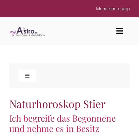
Zum
Monatshoroskop
Inhalt
springen
Toggl
Navig
Astrologie
Kartenlegen & Tarot
Toggle
Navigation
Esoterik
50 Plus Horoskop
Naturhoroskop Stier
Kostenlose Horoskope
Ich begreife das Begonnene
Berufshoroskop
SMS Beratung
und nehme es in Besitz