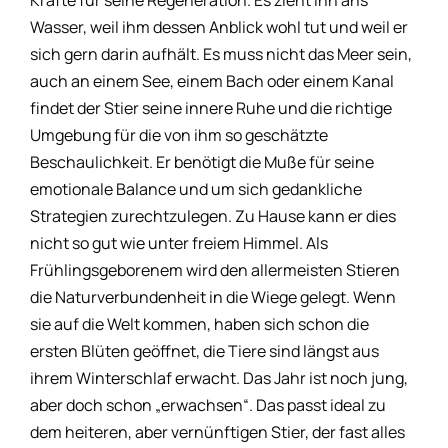
Wasser, weil ihm dessen Anblick wohl tut und weil er
Kollegenhoroskop
sich gern darin aufhält. Es muss nicht das Meer sein,
auch an einem See, einem Bach oder einem Kanal
Kommunikationshoroskop
findet der Stier seine innere Ruhe und die richtige
Umgebung für die von ihm so geschätzte
Kosmetikhoroskop
Beschaulichkeit. Er benötigt die Muße für seine
emotionale Balance und um sich gedankliche
Strategien zurechtzulegen. Zu Hause kann er dies
Kulturhoroskop
nicht so gut wie unter freiem Himmel. Als
Frühlingsgeborenem wird den allermeisten Stieren
Liebeshoroskop
die Naturverbundenheit in die Wiege gelegt. Wenn
sie auf die Welt kommen, haben sich schon die
ersten Blüten geöffnet, die Tiere sind längst aus
Männerhoroskop
ihrem Winterschlaf erwacht. Das Jahr ist noch jung,
aber doch schon „erwachsen“. Das passt ideal zu
Modehoroskop
dem heiteren, aber vernünftigen Stier, der fast alles