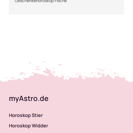
Geschenkehoroskop Fische
Fitnesshoroskop
Frauenhoroskop
Freizeithoroskop
Freundschaftshoroskop
Geschenkehoroskop
myAstro.de
Gesundheitshoroskop
Horoskop Stier
Kaffeehoroskop
Horoskop Widder