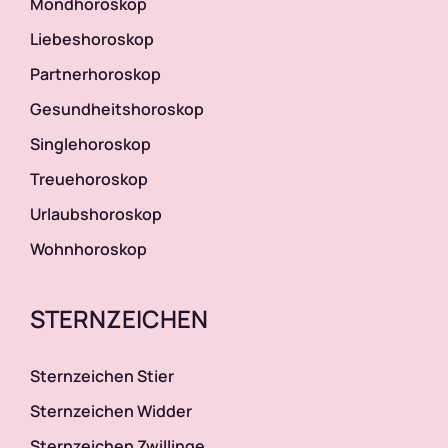
Mondhoroskop
Liebeshoroskop
Mondhoroskop
Partnerhoroskop
Musikhoroskop
Gesundheitshoroskop
Singlehoroskop
Naturhoroskop
Treuehoroskop
Urlaubshoroskop
Partnerhoroskop
Wohnhoroskop
Singlehoroskop
STERNZEICHEN
Treuehoroskop
Sternzeichen Stier
Sternzeichen Widder
Trinkhoroskop
Sternzeichen Zwillinge