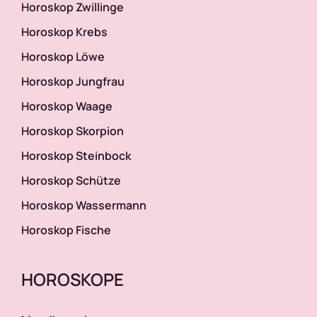
Horoskop Zwillinge
Kollegenhoroskop
Horoskop Krebs
Horoskop Löwe
Kommunikationshoroskop
Horoskop Jungfrau
Horoskop Waage
Kosmetikhoroskop
Horoskop Skorpion
Horoskop Steinbock
Kulturhoroskop
Horoskop Schütze
Horoskop Wassermann
Liebeshoroskop
Horoskop Fische
Männerhoroskop
HOROSKOPE
Modehoroskop