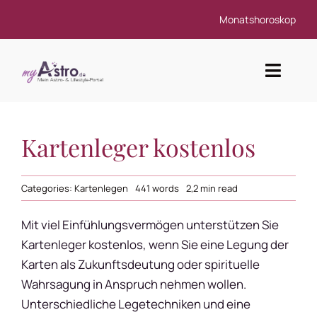
Zum
Monatshoroskop
Inhalt
springen
Toggl
Navig
Astrologie
Kartenleger kostenlos
Kartenlegen & Tarot
Categories:
Kartenlegen
441 words
2,2 min read
Esoterik
Mit viel Einfühlungsvermögen unterstützen Sie
Kostenlose Horoskope
Kartenleger kostenlos, wenn Sie eine Legung der
Karten als Zukunftsdeutung oder spirituelle
SMS Beratung
Wahrsagung in Anspruch nehmen wollen.
Unterschiedliche Legetechniken und eine